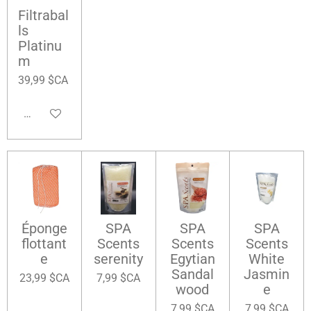
Filtrabal
ls
Platinu
m
39,99 $CA
Ajouter au panier
Éponge
SPA
SPA
SPA
flottant
Scents
Scents
Scents
e
serenity
Egytian
White
Sandal
Jasmin
23,99 $CA
7,99 $CA
wood
e
7,99 $CA
7,99 $CA