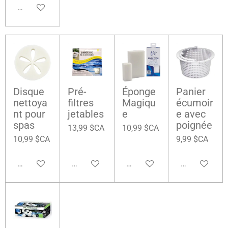
Ajouter au panier
Disque
Pré-
Éponge
Panier
nettoya
filtres
Magiqu
écumoir
nt pour
jetables
e
e avec
spas
poignée
13,99 $CA
10,99 $CA
10,99 $CA
9,99 $CA
Ajouter au panier
Ajouter au panier
Ajouter au panier
Ajouter au pa