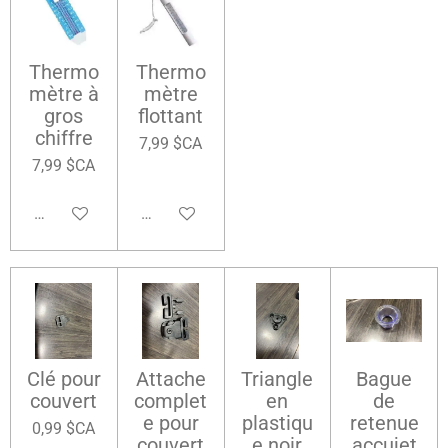
Thermo
Thermo
mètre à
mètre
gros
flottant
chiffre
7,99 $CA
7,99 $CA
Ajouter au panier
Ajouter au panier
Clé pour
Attache
Triangle
Bague
couvert
complet
en
de
e pour
plastiqu
retenue
0,99 $CA
couvert
e noir
accujet