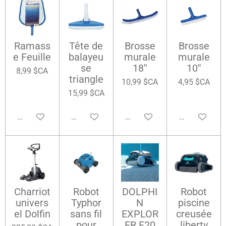
Ramass
Tête de
Brosse
Brosse
e Feuille
balayeu
murale
murale
se
18''
10''
8,99 $CA
triangle
10,99 $CA
4,95 $CA
15,99 $CA
Ajouter au panier
Ajouter au panier
Ajouter au panier
Ajouter au pa
Charriot
Robot
DOLPHI
Robot
univers
Typhor
N
piscine
el Dolfin
sans fil
EXPLOR
creusée
pour
ER E20
liberty