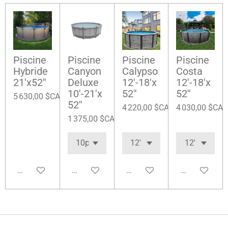
Piscine
Piscine
Piscine
Piscine
Hybride
Canyon
Calypso
Costa
21'x52''
Deluxe
12'-18'x
12'-18'x
10'-21'x
52''
52''
5 630,00 $CA
52''
4 220,00 $CA
4 030,00 $CA
1 375,00 $CA
Ajouter au panier
Ajouter au panier
Ajouter au panier
Ajouter au pa