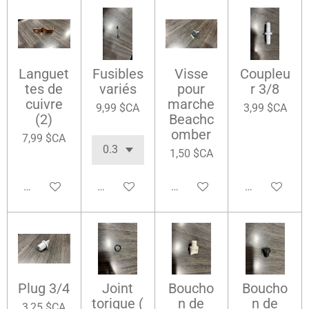
Languet
Fusibles
Visse
Coupleu
tes de
variés
pour
r 3/8
cuivre
marche
9,99 $CA
3,99 $CA
(2)
Beachc
omber
7,99 $CA
1,50 $CA
Ajouter au panier
Ajouter au panier
Ajouter au panier
Ajouter au pa
Plug 3/4
Joint
Boucho
Boucho
torique (
n de
n de
3,25 $CA