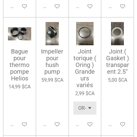
Ajouter au panier
Ajouter au panier
Ajouter au panier
Ajouter au pa
Bague
Impeller
Joint
Joint (
pour
pour
torique (
Gasket )
thermo
hush
Oring )
transpar
pompe
pump
Grande
ent 2.5''
Helios
urs
59,99 $CA
5,00 $CA
variés
14,99 $CA
2,99 $CA
Ajouter au panier
Ajouter au panier
Ajouter au panier
Ajouter au pa