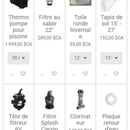
Thermo
Filtre au
Toile
Tapis de
pompe
sable
ronde
sol 15' -
pour
22''
hivernal
27'
piscine
e
289,00 $CA
152,00 $CA
1 999,00 $CA
95,00 $CA
Ajouter au panier
Ajouter au panier
Ajouter au panier
Ajouter au pa
Tête de
Filtre
Clorinat
Plaque
filtreur
Splash
eur
retour
6V
Carvin
d'eau