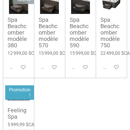
Spa
Spa
Spa
Spa
Beachc
Beachc
Beachc
Beachc
omber
omber
omber
omber
modèle
modèle
modèle
modèle
380
570
590
750
12 999,00 $CA
15 999,00 $CA
15 999,00 $CA
22 499,00 $CA
M'avertir si disponible
Ajouter au panier
Ajouter au panier
Ajouter au pa
Promotion
!
Feeling
Spa
5 999,99 $CA