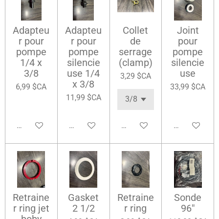
Adapteu
Adapteu
Collet
Joint
r pour
r pour
de
pour
pompe
pompe
serrage
pompe
1/4 x
silencie
(clamp)
silencie
3/8
use 1/4
use
3,29 $CA
x 3/8
6,99 $CA
33,99 $CA
11,99 $CA
Ajouter au panier
Ajouter au panier
Ajouter au panier
Ajouter au pa
Retraine
Gasket
Retraine
Sonde
r ring jet
2 1/2
r ring
96''