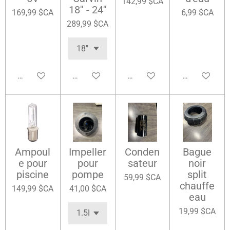
142,99 $CA
18'' - 24''
169,99 $CA
6,99 $CA
289,99 $CA
Ajouter au panier
Ajouter au panier
Ajouter au panier
Ajouter au pa
Ampoul
Impeller
Conden
Bague
e pour
pour
sateur
noir
piscine
pompe
split
59,99 $CA
chauffe
149,99 $CA
41,00 $CA
eau
19,99 $CA