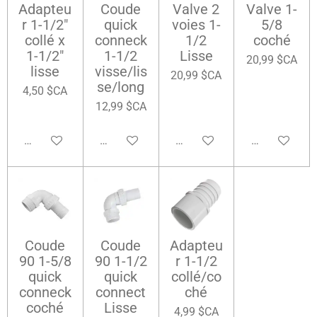
Adapteu
Coude
Valve 2
Valve 1-
r 1-1/2"
quick
voies 1-
5/8
collé x
conneck
1/2
coché
1-1/2"
1-1/2
Lisse
20,99 $CA
lisse
visse/lis
20,99 $CA
se/long
4,50 $CA
12,99 $CA
Ajouter au panier
Ajouter au panier
Ajouter au panier
Ajouter au pa
Coude
Coude
Adapteu
90 1-5/8
90 1-1/2
r 1-1/2
quick
quick
collé/co
conneck
connect
ché
coché
Lisse
4,99 $CA