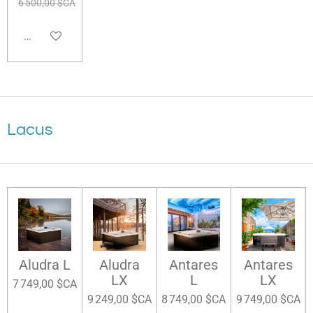
6 500,00 $CA
Ajouter au panier
Lacus
Aludra L
Aludra
Antares
Antares
LX
L
LX
7 749,00 $CA
9 249,00 $CA
8 749,00 $CA
9 749,00 $CA