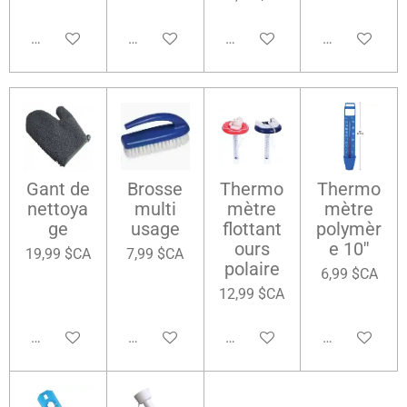
Ajouter au panier
Ajouter au panier
Ajouter au panier
Ajouter au pa
Gant de
Brosse
Thermo
Thermo
nettoya
multi
mètre
mètre
ge
usage
flottant
polymèr
ours
e 10''
19,99 $CA
7,99 $CA
polaire
6,99 $CA
12,99 $CA
Ajouter au panier
Ajouter au panier
Ajouter au panier
Ajouter au pa