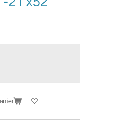
-21'x52''
anier