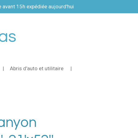
vant 15h expédiée aujourd'hui
pas
Abris d'auto et utilitaire
Canyon