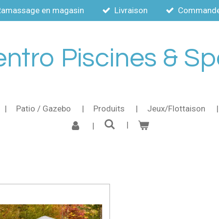
Ramassage en magasin
Livraison
Commande a
ntro Piscines & S
Patio / Gazebo
Produits
Jeux/Flottaison