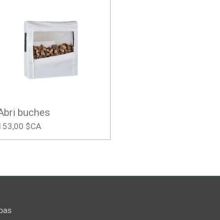
Abri buches
153,00 $CA
pas