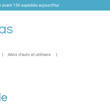
vant 15h expédiée aujourd'hui
pas
Abris d'auto et utilitaire
le