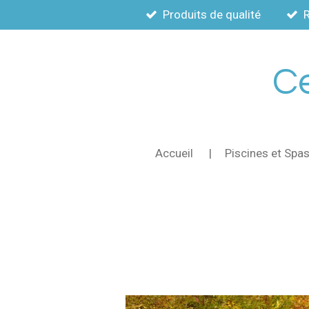
Produits de qualité
Passer
au
contenu
principal
Ce
Accueil
Piscines et Spa