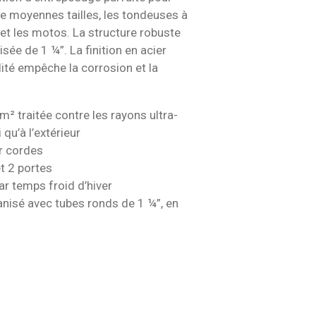
 de moyennes tailles, les tondeuses à
s et les motos. La structure robuste
sée de 1 ¼”. La finition en acier
ité empêche la corrosion et la
m² traitée contre les rayons ultra-
i qu’à l’extérieur
r cordes
t 2 portes
par temps froid d’hiver
anisé avec tubes ronds de 1 ¼”, en