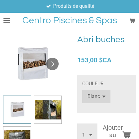
Produits de qualité
Passer
au
Centro Piscines & Spas
contenu
principal
Abri buches
153,00 $CA
COULEUR
Ajouter
au