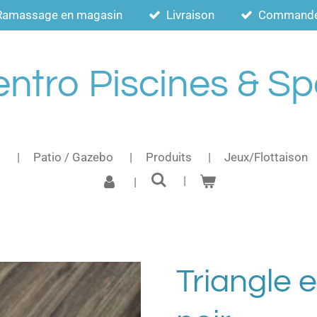
Ramassage en magasin
Livraison
Commande a
ntro Piscines & S
s
Patio / Gazebo
Produits
Jeux/Flottaison
Triangle 