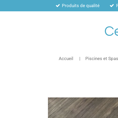
Produits de qualité
Passer
au
contenu
principal
Ce
Accueil
Piscines et Spa