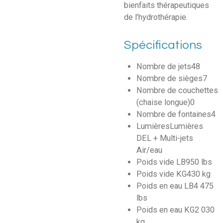
bienfaits thérapeutiques
de l’hydrothérapie.
Spécifications
Nombre de jets
48
Nombre de sièges
7
Nombre de couchettes
(chaise longue)
0
Nombre de fontaines
4
Lumières
Lumières
DEL + Multi-jets
Air/eau
Poids vide LB
950 lbs
Poids vide KG
430 kg
Poids en eau LB
4 475
lbs
Poids en eau KG
2 030
kg