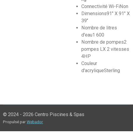
Connectivité Wi-Fi
Non
Dimensions
91" X 91" X
39"
Nombre de litres
d'eau
1 600
Nombre de pompes
2
pompes LX 2 vitesses
4HP
Couleur
d'acrylique
Sterling
© 2024 - 2026 Centro Piscines & Spas
Propulsé par
Webador