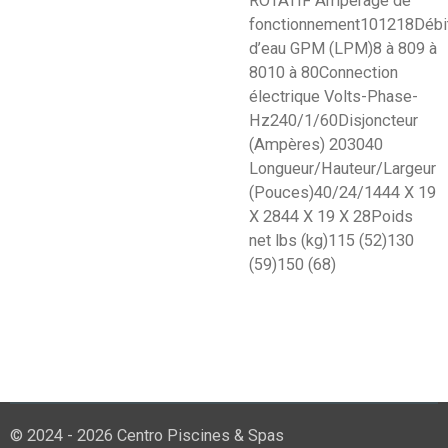
ROTATIF Ampérage de
fonctionnement101218Débi
d’eau GPM (LPM)8 à 809 à
8010 à 80Connection
électrique Volts-Phase-
Hz240/1/60Disjoncteur
(Ampères) 203040
Longueur/Hauteur/Largeur
(Pouces)40/24/1444 X 19
X 2844 X 19 X 28Poids
net lbs (kg)115 (52)130
(59)150 (68)
© 2024 - 2026 Centro Piscines & Spas