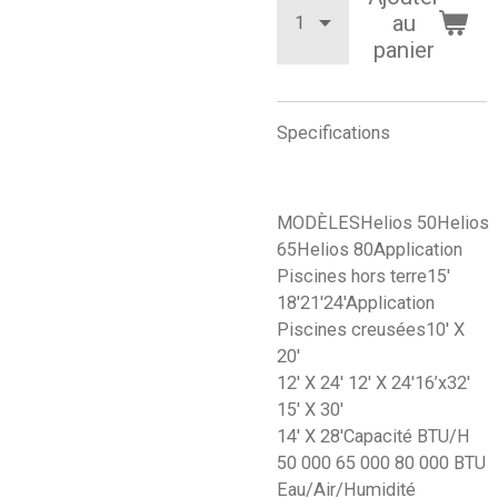
au
panier
Specifications
MODÈLESHelios 50Helios
65Helios 80Application
Piscines hors terre15′
18′21′24′Application
Piscines creusées10′ X
20′
12′ X 24′ 12′ X 24′16’x32′
15′ X 30′
14′ X 28′Capacité BTU/H
50 000 65 000 80 000 BTU
Eau/Air/Humidité