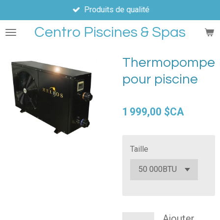
Produits de qualité
Passer
au
Centro Piscines & Spas
contenu
principal
Thermopompe
pour piscine
1 999,00 $CA
Taille
Ajouter