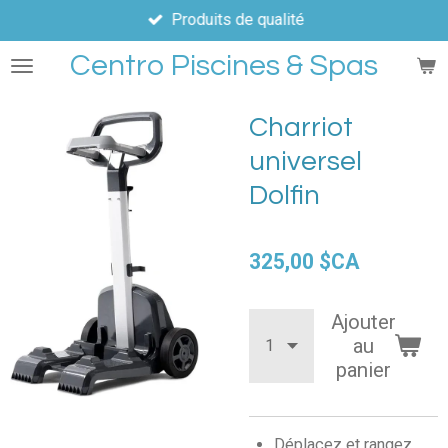
Produits de qualité
Passer
au
Centro Piscines & Spas
contenu
principal
Charriot
universel
Dolfin
325,00 $CA
Ajouter
au
panier
Déplacez et rangez