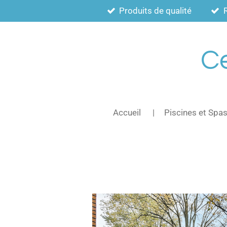
Produits de qualité
Passer
au
contenu
principal
Ce
Accueil
Piscines et Spa