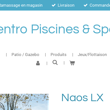
Ramassage en magasin
Livraison
Commande a
ntro Piscines & S
s
Patio / Gazebo
Produits
Jeux/Flottaison
Naos LX