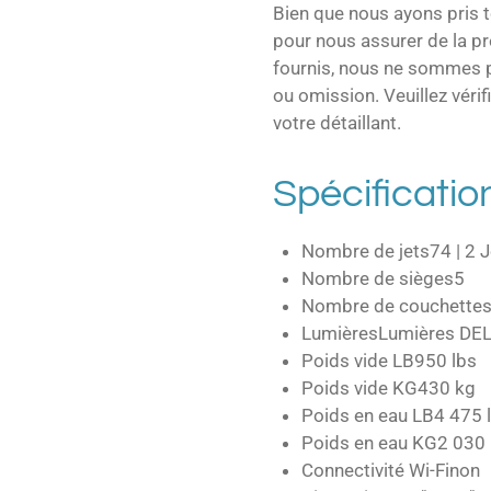
Bien que nous ayons pris 
pour nous assurer de la p
fournis, nous ne sommes p
ou omission. Veuillez véri
votre détaillant.
Spécificatio
Nombre de jets
74 | 2 
Nombre de sièges
5
Nombre de couchettes 
Lumières
Lumières DEL 
Poids vide LB
950 lbs
Poids vide KG
430 kg
Poids en eau LB
4 475 
Poids en eau KG
2 030
Connectivité Wi-Fi
non