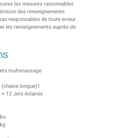
toutes les mesures raisonnables
récision des renseignements
as responsables de toute erreur
fier les renseignements auprès de
ns
Jets multimassage
(chaise longue)
1
+ 12 Jets éclairés
lbs
 kg