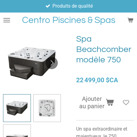
Produits de qualité
Passer
au
Centro Piscines & Spas
contenu
principal
Spa
Beachcomber
modèle 750
22 499,00 $CA
Ajouter
au panier
Un spa extraordinaire et
majestueux, le 750