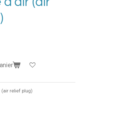
'air (air
)
anier
air relief plug)