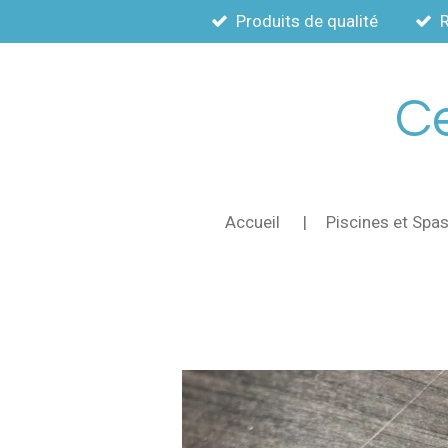
Produits de qualité
Passer
au
contenu
principal
Ce
Accueil
Piscines et Spa