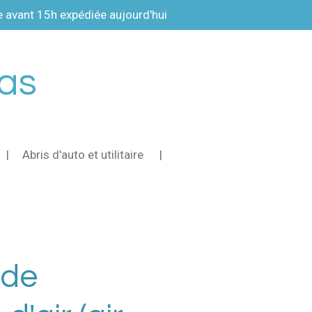
vant 15h expédiée aujourd'hui
pas
Abris d'auto et utilitaire
 de