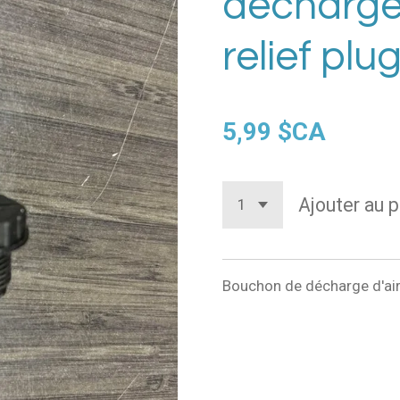
décharge d
relief plug
5,99 $CA
Ajouter au p
Bouchon de décharge d'air (