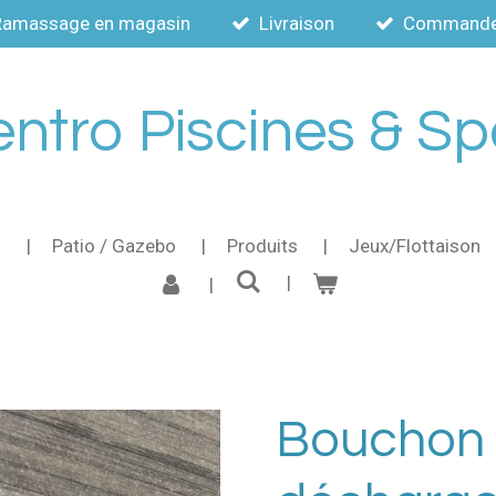
Ramassage en magasin
Livraison
Commande a
ntro Piscines & S
s
Patio / Gazebo
Produits
Jeux/Flottaison
Bouchon