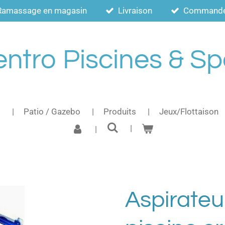
Ramassage en magasin
Livraison
Commande a
ntro Piscines & S
s
Patio / Gazebo
Produits
Jeux/Flottaison
Aspirateu