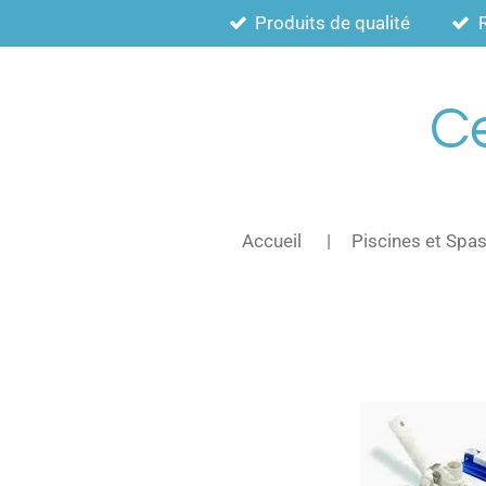
Produits de qualité
Passer
au
contenu
principal
Ce
Accueil
Piscines et Spa