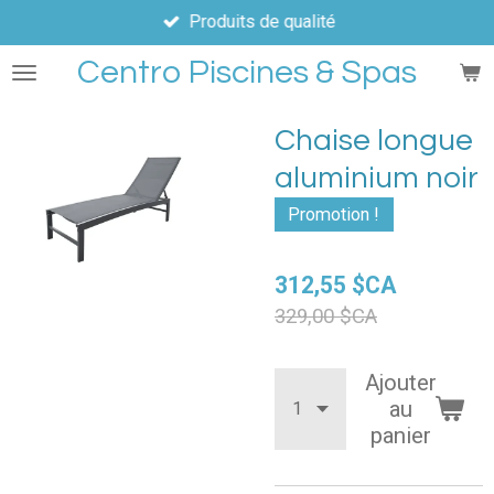
Produits de qualité
Passer
au
Centro Piscines & Spas
contenu
principal
Chaise longue
aluminium noir
Promotion !
312,55 $CA
329,00 $CA
Ajouter
au
panier