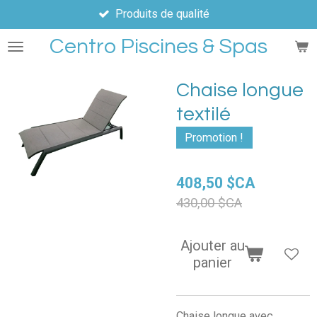
Produits de qualité
Passer
au
Centro Piscines & Spas
contenu
principal
Chaise longue
textilé
Promotion !
408,50 $CA
430,00 $CA
Ajouter au
panier
Chaise longue avec