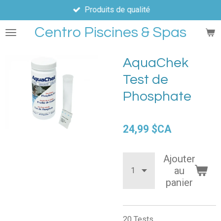
Produits de qualité
Passer
au
Centro Piscines & Spas
contenu
principal
AquaChek
Test de
Phosphate
24,99 $CA
Ajouter
au
panier
20 Tests