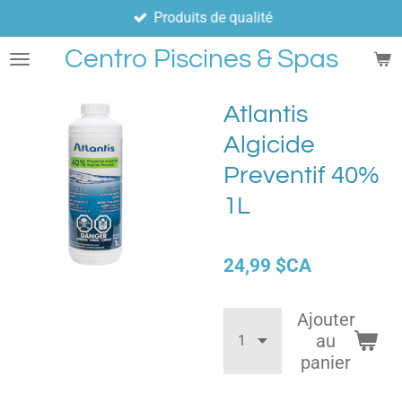
Produits de qualité
Passer
au
Centro Piscines & Spas
contenu
principal
Atlantis
Algicide
Preventif 40%
1L
24,99 $CA
Ajouter
au
panier